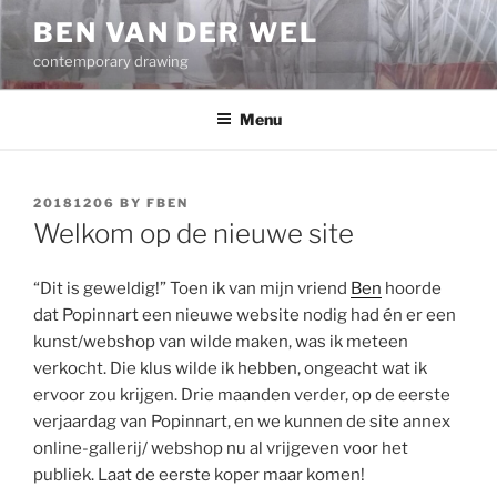
Skip
BEN VAN DER WEL
to
contemporary drawing
content
Menu
POSTED
20181206
BY
FBEN
ON
Welkom op de nieuwe site
“Dit is geweldig!” Toen ik van mijn vriend
Ben
hoorde
dat Popinnart een nieuwe website nodig had én er een
kunst/webshop van wilde maken, was ik meteen
verkocht. Die klus wilde ik hebben, ongeacht wat ik
ervoor zou krijgen. Drie maanden verder, op de eerste
verjaardag van Popinnart, en we kunnen de site annex
online-gallerij/ webshop nu al vrijgeven voor het
publiek. Laat de eerste koper maar komen!