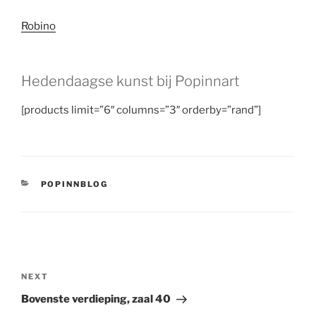
Robino
Hedendaagse kunst bij Popinnart
[products limit=”6″ columns=”3″ orderby=”rand”]
CATEGORIES
POPINNBLOG
Post
navigation
Next
NEXT
Post
Bovenste verdieping, zaal 40